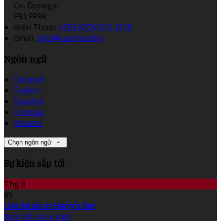
Co. Donegal
F93 FR9K
Điện Thoại
:
+353 (0)74 913 1018
Email:
info@keeshotel.ie
Ngôn ngữ
Deutsch
English
Español
Français
Italiano
Chọn ngôn ngữ
Sự kiện sắp tới
Thg 8
05
Live Music in Harry's Bar
Xem tất cả sự kiện