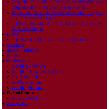
November-December, Sunday & Monday Getaways -
2 Nights B&B €179 (Double/Twin Room)
September-December Weekend Breaks - 2 Nights
B&B + 1 Dinner €145pps
Halloween Weekend - 2 Nights B&B + 1 Dinner &
Cocktail €165pps
Dining
Harry's Bar & The Coach House Restaurant
Vouchers
Special Occasions
Gallery
Weddings
Wedding Brochure
Wedding Packages and Menus
Our Bridal Suite
Civil Ceremonies
Wedding Enquiry
Eternal Beauty
Beauty & Wellness
Contact Us