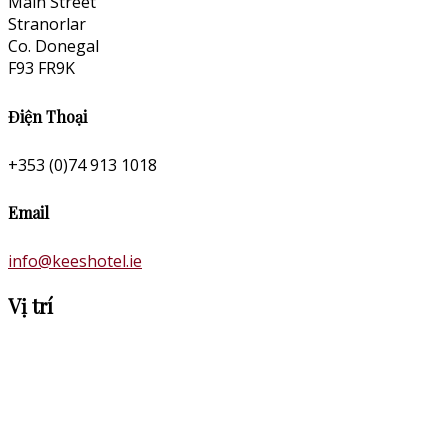
Main Street
Stranorlar
Co. Donegal
F93 FR9K
Điện Thoại
+353 (0)74 913 1018
Email
info@keeshotel.ie
Vị trí