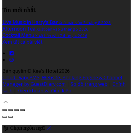
Tin mới nhất
Live Music in Harry's Bar
Xuất bản vào 3 tháng 8 2026
Afternoon Tea
Xuất bản vào 3 tháng 5 2026
Cocktail Menu
Xuất bản vào 7 tháng 4 2026
Xem tất cả bài viết
Bản quyền
©
Kee's Hotel 2026
Cloud Diary PMS, Website, Booking Engine & Channel
Manager by GuestDiary.com
|
Sơ đồ trang web
|
Chính
sách
|
Điều khoản và điều kiện
Chọn ngôn ngữ