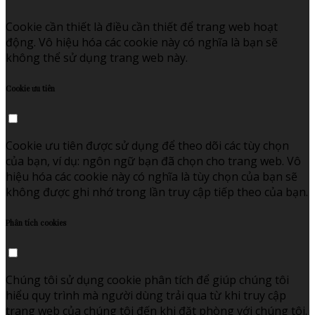
Cookie cần thiết là điều cần thiết để trang web hoạt
động. Vô hiệu hóa các cookie này có nghĩa là bạn sẽ
không thể sử dụng trang web này.
Cookie ưu tiên
Cookie ưu tiên được sử dụng để theo dõi các tùy chọn
của bạn, ví dụ: ngôn ngữ bạn đã chọn cho trang web. Vô
hiệu hóa các cookie này có nghĩa là tùy chọn của bạn sẽ
không được ghi nhớ trong lần truy cập tiếp theo của bạn.
Phân tích cookies
Chúng tôi sử dụng cookie phân tích để giúp chúng tôi
hiểu quy trình mà người dùng trải qua từ khi truy cập
trang web của chúng tôi đến khi đặt phòng với chúng tôi.