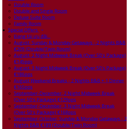
Double Room
Double and Single Room
Deluxe Suite Room
Family Room
Special Offers
Đang tải ưu đãi…
August, Sunday & Monday Getaways - 2 Nights B&B
€209 (Double/Twin Room)
August, 2 Night Midweek Break (Over 50's Package)
€145pps
August, 3 Night Midweek Break (Over 50's Package)
€186pps
August Weekend Breaks - 2 Nights B&B + 1 Dinner
€165pps
September-December, 2 Night Midweek Break
(Over 50's Package) €129pps
September-December, 3 Night Midweek Break
(Over 50's Package) €168pps
September-October, Sunday & Monday Getaways - 2
Nights B&B €189 (Double/Twin Room)