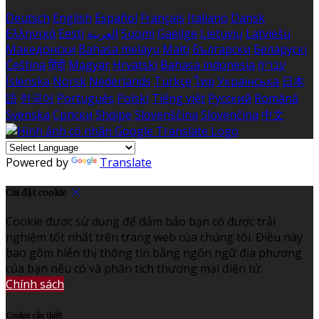
Deutsch
English
Español
Français
Italiano
Dansk
Ελληνικά
Eesti
العربية
Suomi
Gaeilge
Lietuvių
Latviešu
Македонски
Bahasa melayu
Malti
Български
Беларускі
Čeština
हिंदी
Magyar
Hrvatski
Bahasa indonesia
עברית
Íslenska
Norsk
Nederlands
Türkçe
ไทย
Українська
日本
語
한국어
Português
Polski
Tiếng việt
Русский
Română
Svenska
Српски
Shqipe
Slovenščina
Slovenčina
中文
Powered by
Translate
Cài đặt cookie
Cookie được sử dụng để đảm bảo bạn có được trải
nghiệm tốt nhất trên trang web của chúng tôi. Điều này
bao gồm hiển thị thông tin bằng ngôn ngữ địa phương
của bạn nếu có và phân tích thương mại điện tử.
Chính sách
Cookie cần thiết