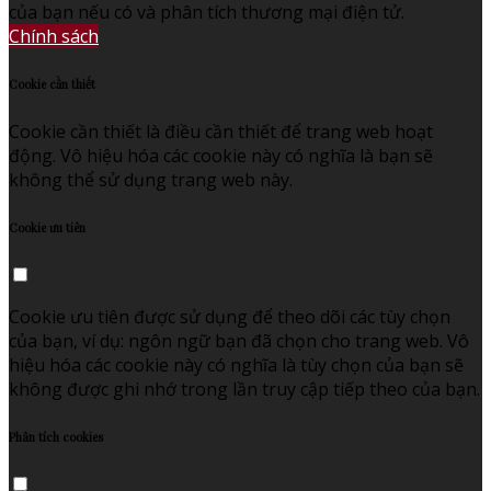
của bạn nếu có và phân tích thương mại điện tử.
Chính sách
Cookie cần thiết
Cookie cần thiết là điều cần thiết để trang web hoạt
động. Vô hiệu hóa các cookie này có nghĩa là bạn sẽ
không thể sử dụng trang web này.
Cookie ưu tiên
Cookie ưu tiên được sử dụng để theo dõi các tùy chọn
của bạn, ví dụ: ngôn ngữ bạn đã chọn cho trang web. Vô
hiệu hóa các cookie này có nghĩa là tùy chọn của bạn sẽ
không được ghi nhớ trong lần truy cập tiếp theo của bạn.
Phân tích cookies