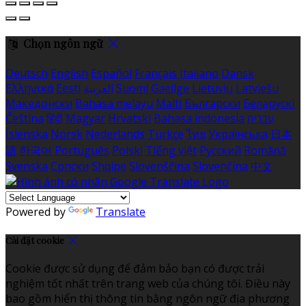
Chọn ngôn ngữ
Deutsch
English
Español
Français
Italiano
Dansk
Ελληνικά
Eesti
العربية
Suomi
Gaeilge
Lietuvių
Latviešu
Македонски
Bahasa melayu
Malti
Български
Беларускі
Čeština
हिंदी
Magyar
Hrvatski
Bahasa indonesia
עברית
Íslenska
Norsk
Nederlands
Türkçe
ไทย
Українська
日本
語
한국어
Português
Polski
Tiếng việt
Русский
Română
Svenska
Српски
Shqipe
Slovenščina
Slovenčina
中文
Powered by
Translate
Cài đặt cookie
Cookie được sử dụng để đảm bảo bạn có được trải
nghiệm tốt nhất trên trang web của chúng tôi. Điều này
bao gồm hiển thị thông tin bằng ngôn ngữ địa phương