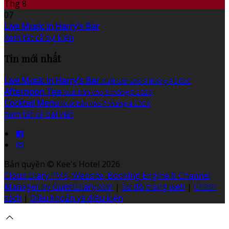
Thg 8
07
Live Music in Harry's Bar
Xem tất cả sự kiện
Tin mới nhất
Live Music in Harry's Bar
Xuất bản vào 3 tháng 8 2026
Afternoon Tea
Xuất bản vào 3 tháng 5 2026
Cocktail Menu
Xuất bản vào 7 tháng 4 2026
Xem tất cả bài viết
Bản quyền
©
Kee's Hotel 2026
Cloud Diary PMS, Website, Booking Engine & Channel
Manager by GuestDiary.com
|
Sơ đồ trang web
|
Chính
sách
|
Điều khoản và điều kiện