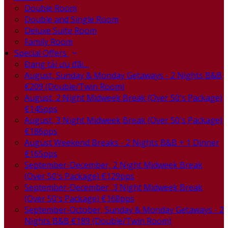
Double Room
Double and Single Room
Deluxe Suite Room
Family Room
Special Offers
Đang tải ưu đãi…
August, Sunday & Monday Getaways - 2 Nights B&B
€209 (Double/Twin Room)
August, 2 Night Midweek Break (Over 50's Package)
€145pps
August, 3 Night Midweek Break (Over 50's Package)
€186pps
August Weekend Breaks - 2 Nights B&B + 1 Dinner
€165pps
September-December, 2 Night Midweek Break
(Over 50's Package) €129pps
September-December, 3 Night Midweek Break
(Over 50's Package) €168pps
September-October, Sunday & Monday Getaways - 2
Nights B&B €189 (Double/Twin Room)