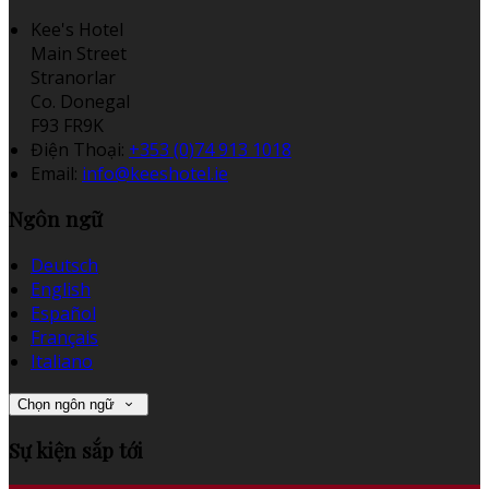
Kee's Hotel
Main Street
Stranorlar
Co. Donegal
F93 FR9K
Điện Thoại
:
+353 (0)74 913 1018
Email:
info@keeshotel.ie
Ngôn ngữ
Deutsch
English
Español
Français
Italiano
Chọn ngôn ngữ
Sự kiện sắp tới