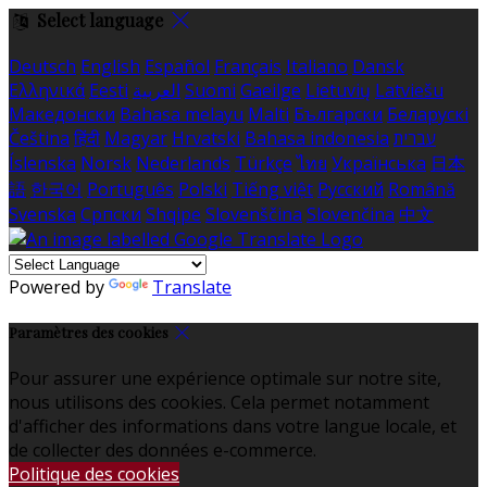
Select language
Deutsch
English
Español
Français
Italiano
Dansk
Ελληνικά
Eesti
العربية
Suomi
Gaeilge
Lietuvių
Latviešu
Македонски
Bahasa melayu
Malti
Български
Беларускі
Čeština
हिंदी
Magyar
Hrvatski
Bahasa indonesia
עברית
Íslenska
Norsk
Nederlands
Türkçe
ไทย
Українська
日本
語
한국어
Português
Polski
Tiếng việt
Русский
Română
Svenska
Српски
Shqipe
Slovenščina
Slovenčina
中文
Powered by
Translate
Paramètres des cookies
Pour assurer une expérience optimale sur notre site,
nous utilisons des cookies. Cela permet notamment
d'afficher des informations dans votre langue locale, et
de collecter des données e-commerce.
Politique des cookies