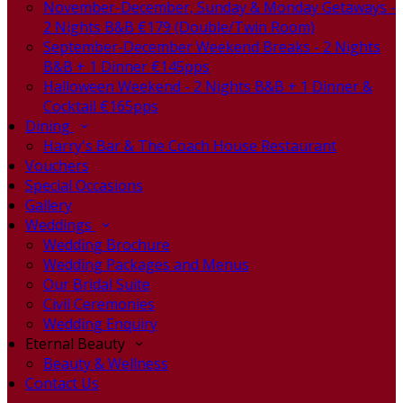
November-December, Sunday & Monday Getaways -
2 Nights B&B €179 (Double/Twin Room)
September-December Weekend Breaks - 2 Nights
B&B + 1 Dinner €145pps
Halloween Weekend - 2 Nights B&B + 1 Dinner &
Cocktail €165pps
Dining
Harry's Bar & The Coach House Restaurant
Vouchers
Special Occasions
Gallery
Weddings
Wedding Brochure
Wedding Packages and Menus
Our Bridal Suite
Civil Ceremonies
Wedding Enquiry
Eternal Beauty
Beauty & Wellness
Contact Us