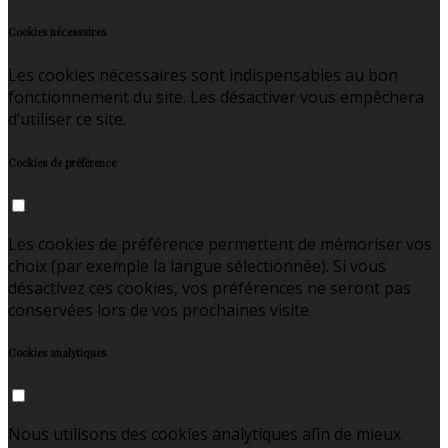
Cookies nécessaires
Les cookies nécessaires sont indispensables au bon
fonctionnement du site. Les désactiver vous empêchera
d’utiliser ce site.
Cookies de préférence
Les cookies de préférence permettent de mémoriser vos
choix (par exemple la langue sélectionnée). Si vous
désactivez ces cookies, vos préférences ne seront pas
conservées lors de vos prochaines visite
Cookies analytiques
Nous utilisons des cookies analytiques afin de mieux