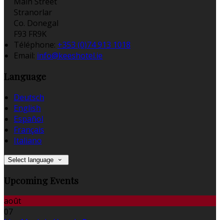
Main Street
Stranorlar
Co. Donegal
F93 FR9K
Téléphone
:
+353 (0)74 913 1018
Email:
info@keeshotel.ie
Language
Deutsch
English
Español
Français
Italiano
Select language
Upcoming Events
août
07