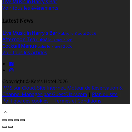
Live Music in Harry's Bar
Voir tous les événements
Latest News
Live Music in Harry's Bar
Publié le 3 août 2026
Afternoon Tea
Publié le 3 mai 2026
Cocktail Menu
Publié le 7 avril 2026
Voir tous les articles
Copyright ©
Kee's Hotel 2026
PMS sur Cloud, Site Internet, Moteur de Réservation &
Channel Manager par GuestDiary.com
|
Plan du site
|
Politique des cookies
|
Termes et Conditions