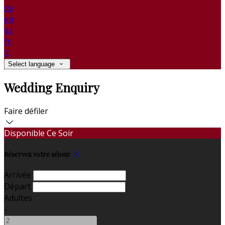
de
en
es
fr
it
Select language
Wedding Enquiry
Faire défiler
Disponible Ce Soir
Réservez votre séjour
Arrivée
Départ
Adultes
-